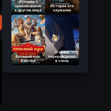
История о
приключениях
История его
в другом мире
служанки
О моём
Большой куш.
перерождении
Бангкок
в слизь