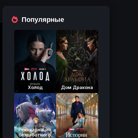
Популярные
Холод
Дом Дракона
Реинкарнация
безработного: