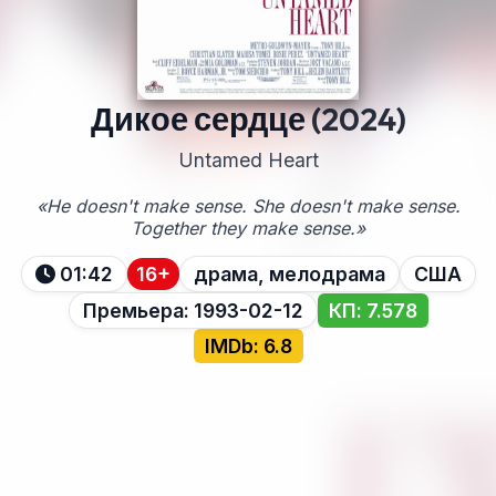
Дикое сердце
(2024)
Untamed Heart
«He doesn't make sense. She doesn't make sense.
Together they make sense.»
01:42
16+
драма, мелодрама
США
Премьера: 1993-02-12
КП: 7.578
IMDb: 6.8