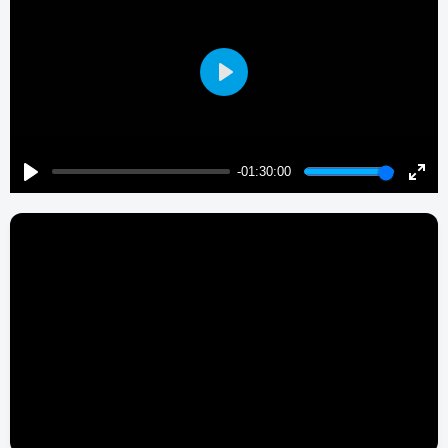
Play
-01:30:00
Play
Enter
fulls