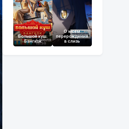
О моём
Большой куш.
перерождении
Бангкок
в слизь