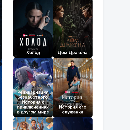
Холод
Дом Дракона
Реинкарнация
безработного:
История о
приключениях
История его
в другом мире
служанки