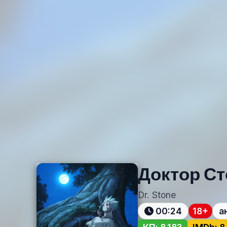
Доктор С
Dr. Stone
00:24
18+
а