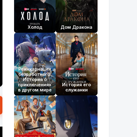
Холод
Дом Дракона
Реинкарнация
безработного:
История о
приключениях
История его
в другом мире
служанки