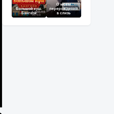
О моём
Большой куш.
перерождении
Бангкок
в слизь
er
lscreen