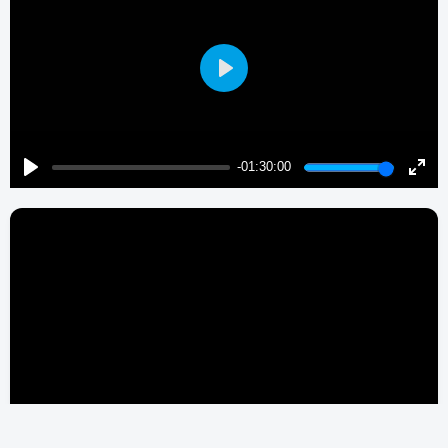
Play
-01:30:00
Play
Enter
fulls