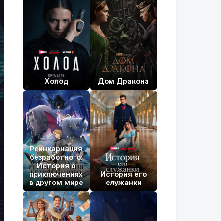
Холод
Дом Дракона
Реинкарнация
безработного:
История о
приключениях
История его
в другом мире
служанки