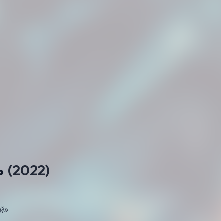
ь
(2022)
й»