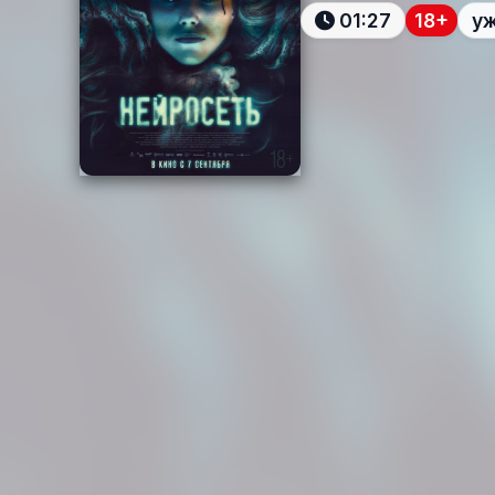
01:27
18+
у