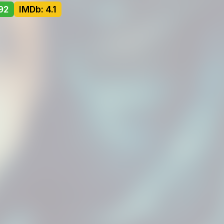
92
IMDb: 4.1