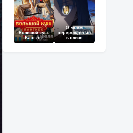
О моём
Большой куш.
перерождении
Бангкок
в слизь