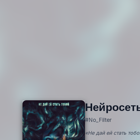
Нейросет
#No_Filter
«Не дай ей стать тобо