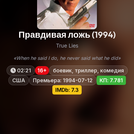
Правдивая ложь
(1994)
True Lies
«When he said I do, he never said what he did»
02:21
16+
боевик, триллер, комедия
США
Премьера: 1994-07-12
КП: 7.781
IMDb: 7.3