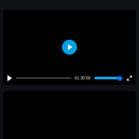
Play
-01:30:00
Play
Enter
fulls