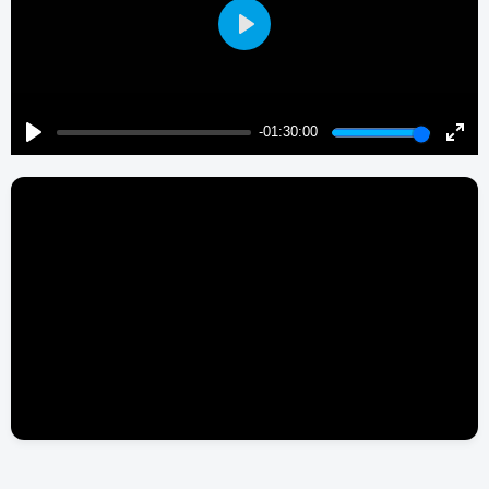
Play
-01:30:00
Play
Enter
fulls