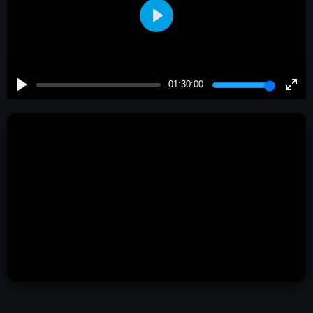
Play
-01:30:00
Play
Enter
fulls