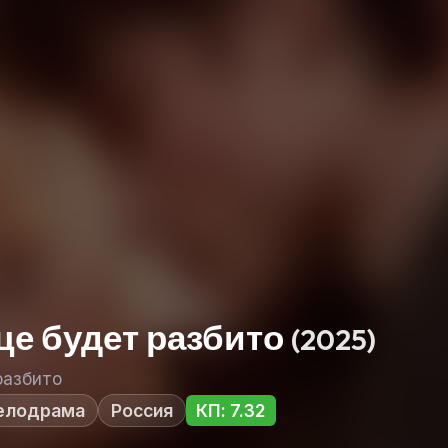
це будет разбито
(2025)
разбито
елодрама
Россия
КП: 7.32