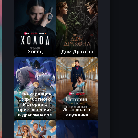
Холод
Дом Дракона
Реинкарнация
безработного:
История о
приключениях
История его
в другом мире
служанки