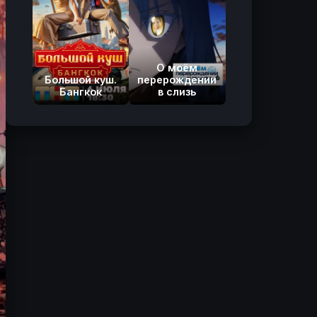
О моём
Большой куш.
перерождении
Бангкок
в слизь