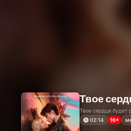
Твое серд
Твое сердце будет 
02:14
16+
м