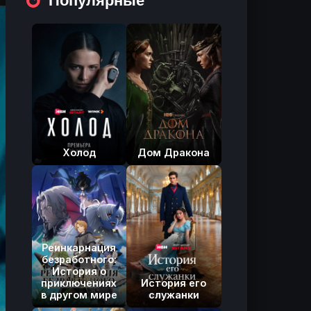
Холод
Дом Дракона
Реинкарнация
безработного:
История о
приключениях
История его
в другом мире
служанки