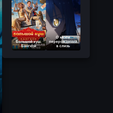
О моём
Большой куш.
перерождении
Бангкок
в слизь