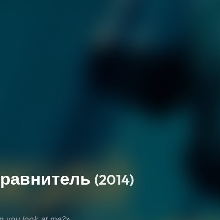
уравнитель
(2014)
 you look at me?»