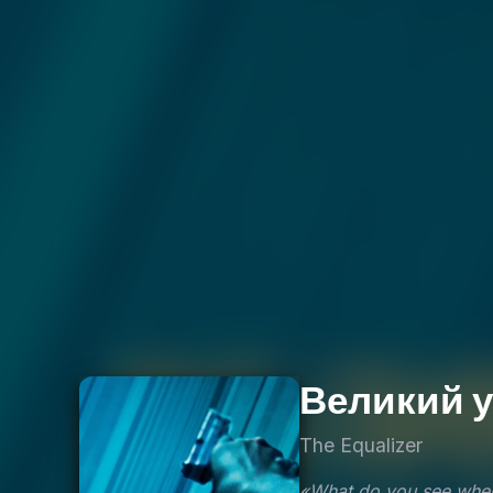
Великий 
The Equalizer
«What do you see when