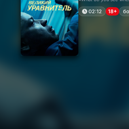
02:12
18+
бо